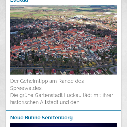
Der Geheimtipp am Rande des
Spreewaldes.
Die grüne Gartenstadt Luckau lädt mit ihrer
historischen Altstadt und den
wunderschönen Parkanlagen zum Verweilen
ein.
Neue Bühne Senftenberg