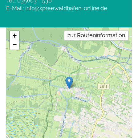
Tel.:
035603 - 536
E-Mail:
info@spreewaldhafen-online.de
+
zur Routeninformation
−