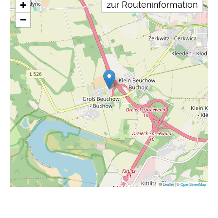
+
zur Routeninformation
−
Leaflet
|
©
OpenStreetMap