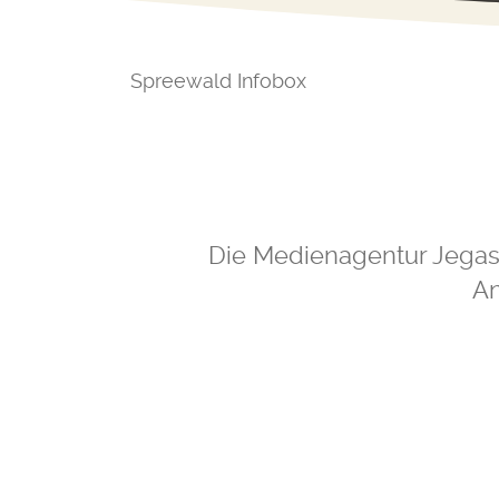
Spreewald Infobox
Die Medienagentur Jegasof
An