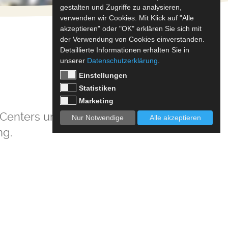
gestalten und Zugriffe zu analysieren,
verwenden wir Cookies. Mit Klick auf "Alle
akzeptieren" oder "OK" erklären Sie sich mit
der Verwendung von Cookies einverstanden.
Detaillierte Informationen erhalten Sie in
unserer
Datenschutzerklärung
.
Einstellungen
Statistiken
Marketing
enters und ist Ihr idealer
Nur Notwendige
Alle akzeptieren
ng.