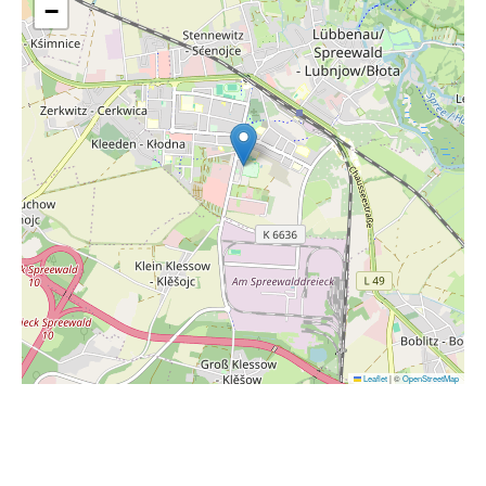
−
Leaflet
|
©
OpenStreetMap