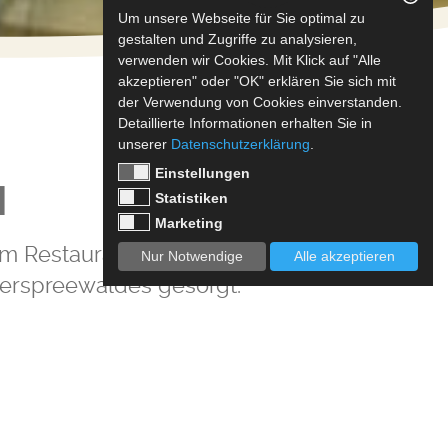
Um unsere Webseite für Sie optimal zu
gestalten und Zugriffe zu analysieren,
verwenden wir Cookies. Mit Klick auf "Alle
akzeptieren" oder "OK" erklären Sie sich mit
der Verwendung von Cookies einverstanden.
Detaillierte Informationen erhalten Sie in
unserer
Datenschutzerklärung
.
Einstellungen
N
Statistiken
Marketing
estaurant. Hier wird für Ihr
Nur Notwendige
Alle akzeptieren
terspreewaldes gesorgt.