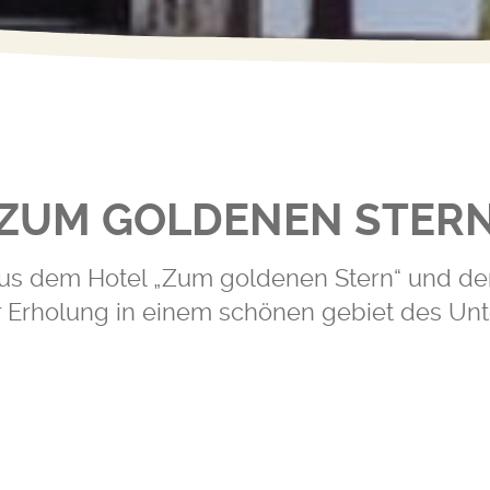
ZUM GOLDENEN STER
s dem Hotel „Zum goldenen Stern“ und dem R
 Erholung in einem schönen gebiet des Un